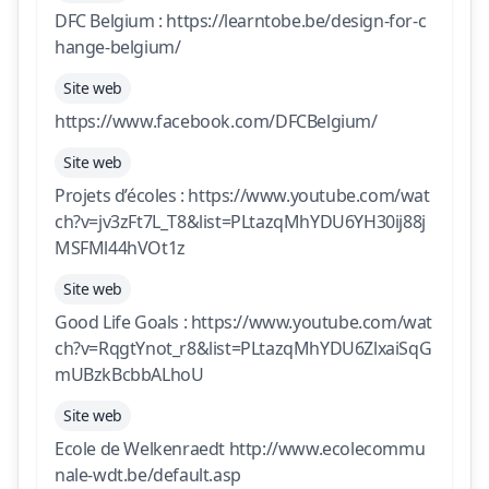
DFC Belgium : https://learntobe.be/design-for-c
hange-belgium/
Site web
https://www.facebook.com/DFCBelgium/
Site web
Projets d’écoles : https://www.youtube.com/wat
ch?v=jv3zFt7L_T8&list=PLtazqMhYDU6YH30ij88j
MSFMl44hVOt1z
Site web
Good Life Goals : https://www.youtube.com/wat
ch?v=RqgtYnot_r8&list=PLtazqMhYDU6ZlxaiSqG
mUBzkBcbbALhoU
Site web
Ecole de Welkenraedt http://www.ecolecommu
nale-wdt.be/default.asp