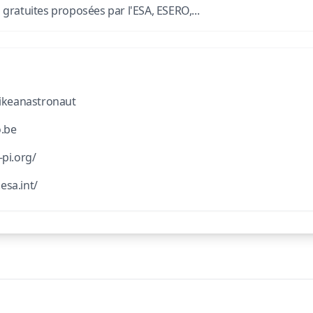
ratuites proposées par l'ESA, ESERO,...
.
nlikeanastronaut
o.be
-pi.org/
esa.int/