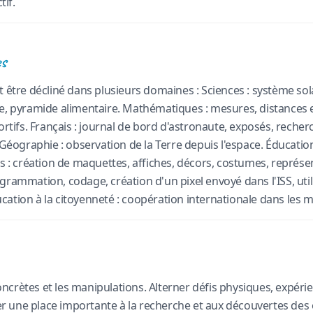
tif.
es
t être décliné dans plusieurs domaines : Sciences : système sola
e, pyramide alimentaire. Mathématiques : mesures, distances e
portifs. Français : journal de bord d'astronaute, exposés, rech
. Géographie : observation de la Terre depuis l'espace. Éducatio
es : création de maquettes, affiches, décors, costumes, représ
grammation, codage, création d'un pixel envoyé dans l'ISS, util
ation à la citoyenneté : coopération internationale dans les mi
 concrètes et les manipulations. Alterner défis physiques, expéri
sser une place importante à la recherche et aux découvertes des 