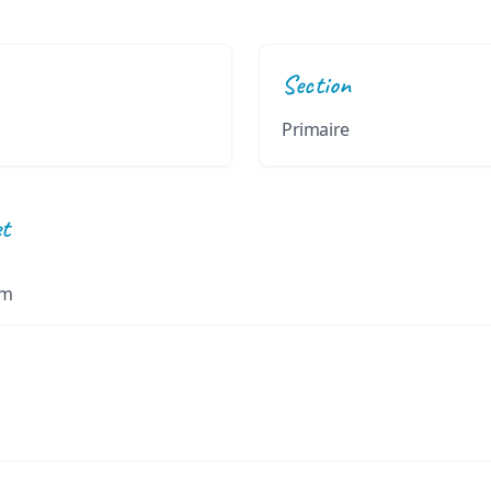
Section
Primaire
et
om