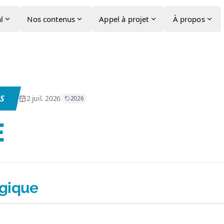
l
Nos contenus
Appel à projet
À propos
S
2 juil. 2026
2026
E
gique