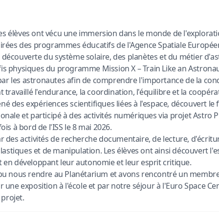
es élèves ont vécu une immersion dans le monde de l'exploration
spirées des programmes éducatifs de l'Agence Spatiale Européen
a découverte du système solaire, des planètes et du métier d'ast
fis physiques du programme Mission X – Train Like an Astronaut
ar les astronautes afin de comprendre l'importance de la cond
t travaillé l'endurance, la coordination, l'équilibre et la coopérat
ené des expériences scientifiques liées à l'espace, découvert le
ionale et participé à des activités numériques via projet Astro Pi
fois à bord de l'ISS le 8 mai 2026.

ar des activités de recherche documentaire, de lecture, d'écritu
astiques et de manipulation. Les élèves ont ainsi découvert l'es
t en développant leur autonomie et leur esprit critique.

u nous rendre au Planétarium et avons rencontré un membre d
ar une exposition à l'école et par notre séjour à l'Euro Space Cen
projet.  