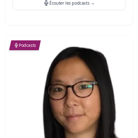
mission de l’école ? Autant de questions
Écouter les podcasts
→
passionnantes abordées dans cet épisode. Curieux
d’en savoir plus ? Appuie sur play et laisse-toi
inspirer ! 🎧
…
Podcasts