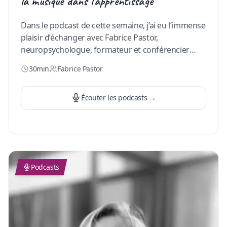
la musique dans l'apprentissage"
Dans le podcast de cette semaine, j’ai eu l’immense
plaisir d’échanger avec Fabrice Pastor,
neuropsychologue, formateur et conférencier
français. J’avais envie d’avoir son regard sur la
30min
Fabrice Pastor
place de la musique dans l’apprentissage. Ses
bienfaits et son influence sur l’apprentissage de
nos jeunes. Si toi aussi ça te questionne, rejoins-
Écouter les podcasts
→
nous pour ce nouvel épisode. Bonne écoute !
…
Podcasts