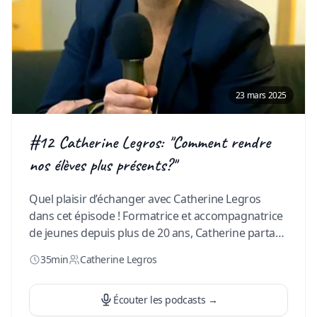
23 mars 2025
#12 Catherine Legros: "Comment rendre
nos élèves plus présents?"
Quel plaisir d’échanger avec Catherine Legros
dans cet épisode ! Formatrice et accompagnatrice
de jeunes depuis plus de 20 ans, Catherine partage
avec nous son expertise et ses précieux conseils
35min
Catherine Legros
pour aider nos enfants à développer leur attention
et être pleinement présents. T’as envie d’en savoir
plus et de découvrir des idées concrètes pour faire
Écouter les podcasts
→