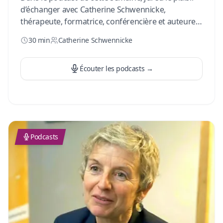
d’échanger avec Catherine Schwennicke,
thérapeute, formatrice, conférencière et auteure
de nombreux ouvrages. Experte en approche
30 min
Catherine Schwennicke
neuro-comportementale, elle vient nous partager
des pistes concrètes pour aider nos jeunes à
mieux se connaitre et leur permettre de poser des
Écouter les podcasts
→
choix éclairer pour leur futur. Ca te parle ? Allez,
rejoins-nous pour ce nouvel épisode. Bonne
écoute !
…
Podcasts