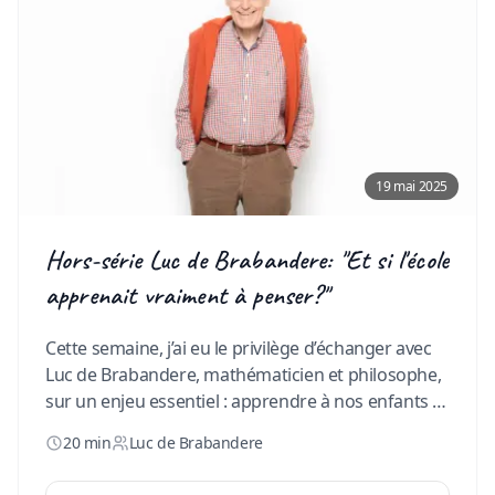
19 mai 2025
Hors-série Luc de Brabandere: "Et si l'école
apprenait vraiment à penser?"
Cette semaine, j’ai eu le privilège d’échanger avec
Luc de Brabandere, mathématicien et philosophe,
sur un enjeu essentiel : apprendre à nos enfants à
penser, et surtout à penser de manière créative.
20 min
Luc de Brabandere
Comment stimuler l’imagination et l’innovation en
classe ? Pourquoi la créativité doit-elle devenir une