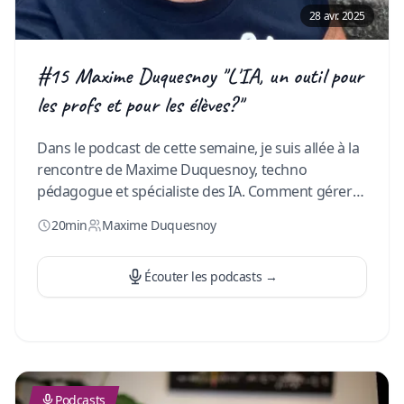
28 avr. 2025
#15 Maxime Duquesnoy "L'IA, un outil pour
les profs et pour les élèves?"
Dans le podcast de cette semaine, je suis allée à la
rencontre de Maxime Duquesnoy, techno
pédagogue et spécialiste des IA. Comment gérer
l’apparition de ces IA génératives dans notre
20min
Maxime Duquesnoy
quotidien ? Maxime nous donne plein de trucs,
astuces, conseils pour se familiariser avec cet outil
qui intrigue. Si toi aussi tu veux te lancer, ce
Écouter les podcasts
→
podcast est pour toi. Bonne écoute.
…
Podcasts