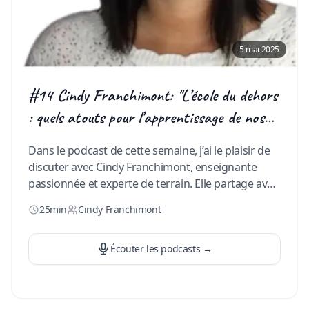
5 mai 2025
#14 Cindy Franchimont: "L’école du dehors
: quels atouts pour l’apprentissage de nos
jeunes ?"
Dans le podcast de cette semaine, j’ai le plaisir de
discuter avec Cindy Franchimont, enseignante
passionnée et experte de terrain. Elle partage avec
nous son expérience et ses précieux conseils sur
25min
Cindy Franchimont
les atouts de l’école du dehors. Quels bénéfices
concrets pour nos élèves ? Comment l’intégrer
efficacement dans nos écoles ? Tu cherches des
Écouter les podcasts
→
idées concrètes et inspirantes ? Ne cherche pas
plus loin, cet épisode est fait pour toi ! Bonne
écoute !
…