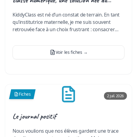
classe numérique, une solution née du
terrain pour transformer le quotidien des
KiddyClass est né d’un constat de terrain. En tant
enseignants maternels belges
qu’institutrice maternelle, je me suis souvent
retrouvée face à un choix frustrant : consacrer
mon temps à u
…
Voir les fiches
→
Fiches
2 juil. 2026
Le journal positif
Nous voulions que nos élèves gardent une trace