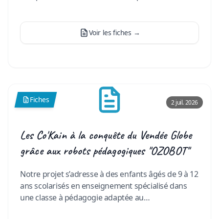
donc importantes et ont lieu 3 fois
…
Voir les fiches
→
Fiches
2 juil. 2026
Les Co'Kain à la conquête du Vendée Globe
grâce aux robots pédagogiques "OZOBOT"
Notre projet s’adresse à des enfants âgés de 9 à 12
ans scolarisés en enseignement spécialisé dans
une classe à pédagogie adaptée au
TDL(dysphasie). Ils ont don
…